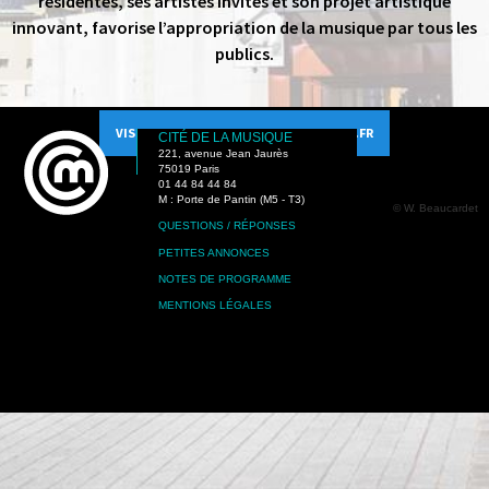
résidentes, ses artistes invités et son projet artistique
innovant, favorise l’appropriation de la musique par tous les
publics.
VISITER LE SITE PHILHARMONIEDEPARIS.FR
CITÉ DE LA MUSIQUE
221, avenue Jean Jaurès
75019 Paris
01 44 84 44 84
M : Porte de Pantin (M5 - T3)
© W. Beaucardet
QUESTIONS / RÉPONSES
PETITES ANNONCES
NOTES DE PROGRAMME
MENTIONS LÉGALES