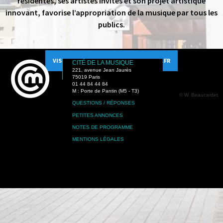
résidentes, ses artistes invités et son projet artistique
innovant, favorise l’appropriation de la musique par tous les
publics.
VISITER LE SITE PHILHARMONIEDEPARIS.FR
CITÉ DE LA MUSIQUE
221, avenue Jean Jaurès
75019 Paris
01 44 84 44 84
M : Porte de Pantin (M5 - T3)
© W. Beaucardet
QUESTIONS / RÉPONSES
PETITES ANNONCES
NOTES DE PROGRAMME
MENTIONS LÉGALES