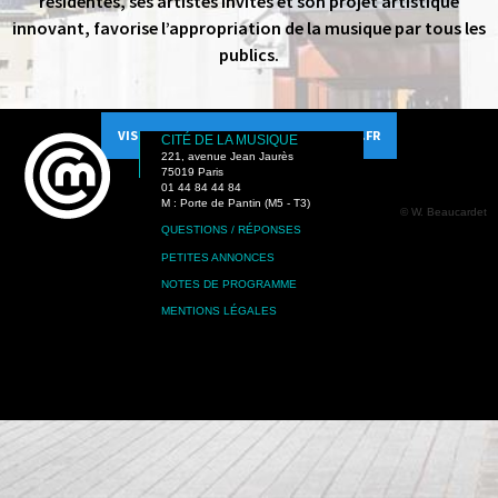
résidentes, ses artistes invités et son projet artistique
innovant, favorise l’appropriation de la musique par tous les
publics.
VISITER LE SITE PHILHARMONIEDEPARIS.FR
CITÉ DE LA MUSIQUE
221, avenue Jean Jaurès
75019 Paris
01 44 84 44 84
M : Porte de Pantin (M5 - T3)
© W. Beaucardet
QUESTIONS / RÉPONSES
PETITES ANNONCES
NOTES DE PROGRAMME
MENTIONS LÉGALES