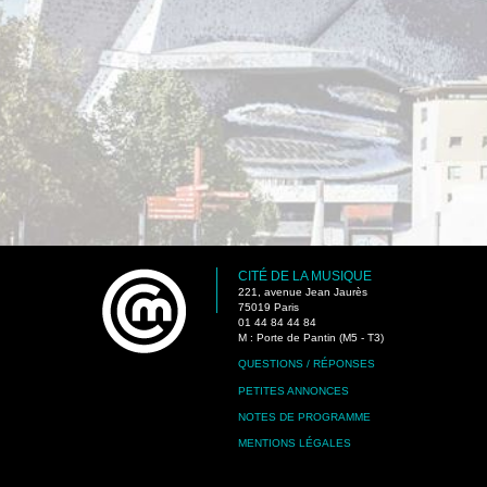
CITÉ DE LA MUSIQUE
221, avenue Jean Jaurès
75019 Paris
01 44 84 44 84
M : Porte de Pantin (M5 - T3)
QUESTIONS / RÉPONSES
PETITES ANNONCES
NOTES DE PROGRAMME
MENTIONS LÉGALES