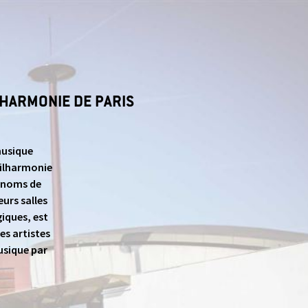
LHARMONIE DE PARIS
musique
hilharmonie
s noms de
eurs salles
iques, est
es artistes
usique par