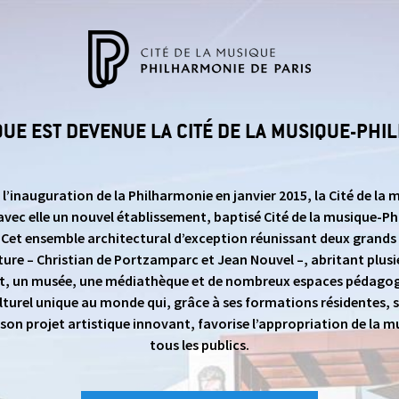
IQUE EST DEVENUE LA CITÉ DE LA MUSIQUE-PHI
 l’inauguration de la Philharmonie en janvier 2015, la Cité de la 
avec elle un nouvel établissement, baptisé Cité de la musique-P
. Cet ensemble architectural d’exception réunissant deux grand
ture – Christian de Portzamparc et Jean Nouvel –, abritant plusi
t, un musée, une médiathèque et de nombreux espaces pédagog
lturel unique au monde qui, grâce à ses formations résidentes, s
t son projet artistique innovant, favorise l’appropriation de la m
tous les publics.