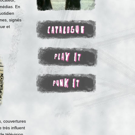
vocateur,
médias. En
uotidien
ines, signés
que
et
es, couvertures
 très influent
de télévision