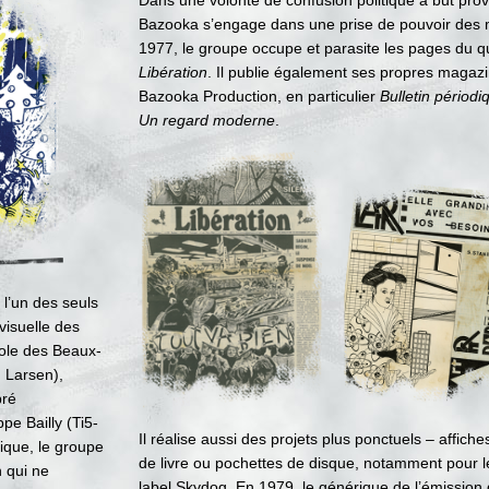
Dans une volonté de confusion politique à but pro
Bazooka s’engage dans une prise de pouvoir des 
1977, le groupe occupe et parasite les pages du q
Libération
. Il publie également ses propres magaz
Bazooka Production, en particulier
Bulletin périodi
Un regard moderne
.
l’un des seuls
visuelle des
École des Beaux-
u Larsen),
pré
pe Bailly (Ti5-
Il réalise aussi des projets plus ponctuels – affich
ique, le groupe
de livre ou pochettes de disque, notamment pour le
n qui ne
label Skydog. En 1979, le générique de l’émission 