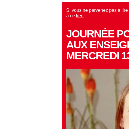
Si vous ne parvenez pas à lire 
à ce
lien
JOURNÉE P
AUX ENSEI
MERCREDI 13