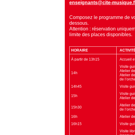
enseignants@cite-musique.f
Composez le programme de votr
dessous.
Attention : réservation uniquem
limite des places disponibles.
HORAIRE
ACTIVIT
À partir de 13h15
Accueil e
Visite gu
Atelier d
14h
Atelier d
de l’orch
14h45
Visite g
Visite gu
15h
Atelier d
Atelier d
15h30
de l’orch
16h
Atelier d
16h15
Visite g
Visite li