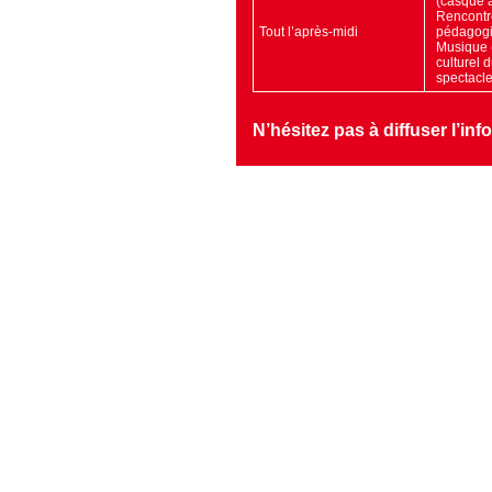
(casque a
Rencontre
Tout l’après-midi
pédagogiq
Musique (
culturel 
spectacle
N’hésitez pas à diffuser l’in